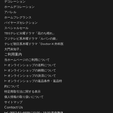
デコレーション
ホームデコレーション
アパレル
ホームフレグランス
バイヤーズセレクション
スペシャルセール
TBSテレビ火曜ドラマ「花のち晴れ」
フジテレビ系木曜ドラマ「ルパンの娘」
テレビ朝日系木曜ドラマ「Doctor-X 外科医
大門未知子」
ご利用案内
当ホームページのご利用について
⊢ オンラインショップの送料について
⊢ オンラインショップの納期について
⊢ オンラインショップの決済について
⊢ オンラインショップの返品条件・返品特
約について
特定商取引法に関する表示
個人情報の取り扱いについて
サイトマップ
Contact Us
tel. 0557-51-6689 / 10:00 - 18:00 年中無休