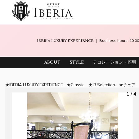
IBERIA LUXURY EXPERIENCE
｜ Business hours. 10
ABOUT
STYLE
デコレーション・照明
IBERIA LUXURY EXPERIENCE
Classic
IB Selection
チェア
1 / 4