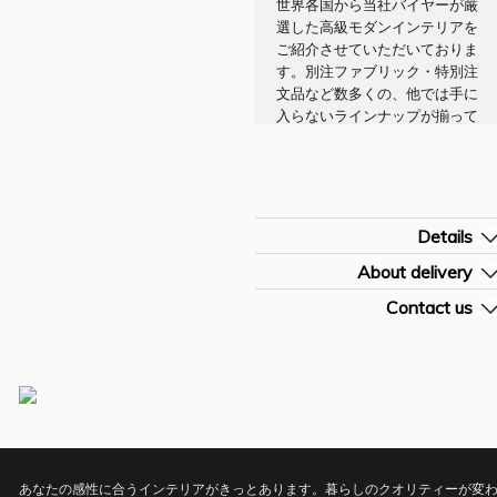
世界各国から当社バイヤーが厳
選した高級モダンインテリアを
ご紹介させていただいておりま
す。別注ファブリック・特別注
文品など数多くの、他では手に
入らないラインナップが揃って
います。存在感があり、目をひ
くインテリアは必ずお客様のコ
ーディネートの主役になるはず
です。
Details
[Brand/Company] Iberia Original
About delivery
[材質・素材] 本革/ステンレス
[納期] 詳細はお問い合わせください
Contact us
[色・タイプ] ブラック
[配送料] お見積りになります。詳細

お問合
[サイズ W/D/H (cm)] W66 D65 H63-
[お問合せNO] CHA3032IB
お問い合わせください。
73
せフォームを開く
お問合せフォームに商品[お問合せN0
をご入力頂きますようお願い申しあ
ます。
あなたの感性に合うインテリアがきっとあります。暮らしのクオリティーが変わ