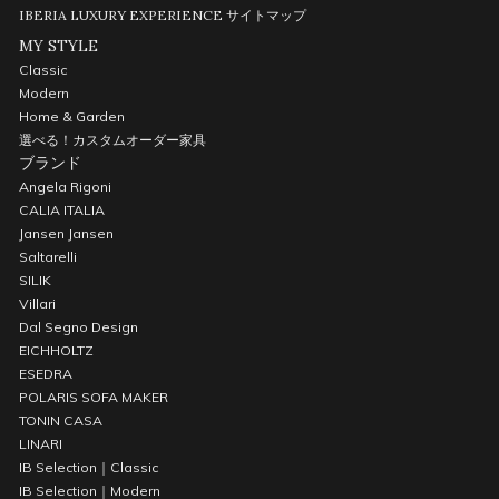
IBERIA LUXURY EXPERIENCE
サイトマップ
MY STYLE
Classic
Modern
Home & Garden
選べる！カスタムオーダー家具
ブランド
Angela Rigoni
CALIA ITALIA
Jansen Jansen
Saltarelli
SILIK
Villari
Dal Segno Design
EICHHOLTZ
ESEDRA
POLARIS SOFA MAKER
TONIN CASA
LINARI
IB Selection｜Classic
IB Selection｜Modern