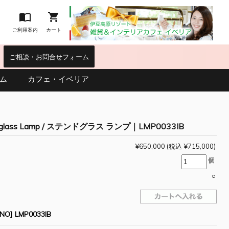


ご利用案内
カート
｜
ご相談・お問合せフォーム
ム
カフェ・イベリア
d glass Lamp / ステンドグラス ランプ｜LMP0033IB
¥650,000
(税込 ¥715,000)
個
○
O] LMP0033IB