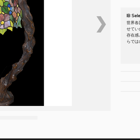
IB Se
❯
世界各
せてい
存在感
らでは
[Brand/Co
[原産国] -
納期：お
[材質・
配送料：
[色・タイ
できます
[お問合せNO
[サイズ W/D
[納期] 
お問合せフ
[配送料] ab