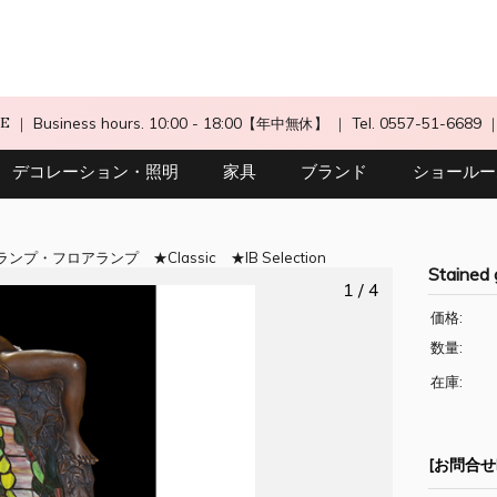
CE
｜ Business hours. 10:00 - 18:00【年中無休】
｜ Tel. 0557-51-6689
デコレーション・照明
家具
ブランド
ショールー
ランプ・フロアランプ
Classic
IB Selection
Staine
1 / 4
価格:
数量:
在庫:
[お問合せN