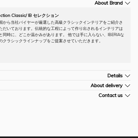
About Brand
lection Classic/ IB セレクション
国から当社バイヤーが厳選した高級クラシックインテリアをご紹介さ
ただいております。伝統的な工程によって作り出されるインテリアは
と同時に、どこか温かみがあります。 他では手に入らない、IBERIAな
のクラシックラインナップをご提案させていただきます。
Details
mpany] -
About delivery
よその納期です。詳細はお問合せ下さい。
Contact us
素材]
およその配送料です。決済前のご購入手続き画面にて確定送料のご確認が

お問合せフォームを開く
プ]
。
] LMP0033IB
/H (cm)] W35.5 D46 H70
ご入金確認後約7-10営業日
ォームに商品[お問合せN0]をご入力頂きますようお願い申しあげます。
out ¥3500