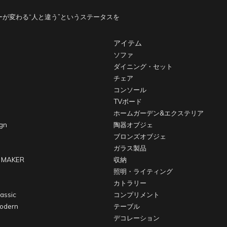
が変わる“人と違う”というステータスを
アイテム
ソファ
ダイニング・セット
チェア
コンソール
TVボード
ホームガーデン&エクステリア
gn
陶器オブジェ
ブロンズオブジェ
ガラス製品
 MAKER
収納
照明・ライティング
カトラリー
assic
コンプリメント
odern
テーブル
デコレーション