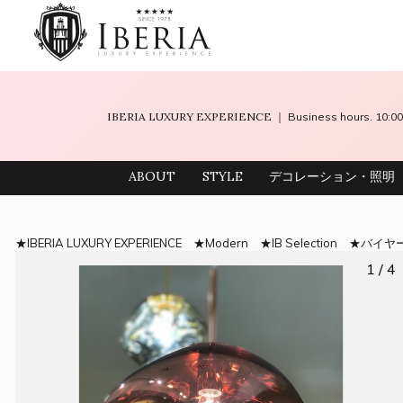
IBERIA LUXURY EXPERIENCE
｜ Business hours. 10
ABOUT
STYLE
デコレーション・照明
IBERIA LUXURY EXPERIENCE
Modern
IB Selection
バイヤ
1 / 4