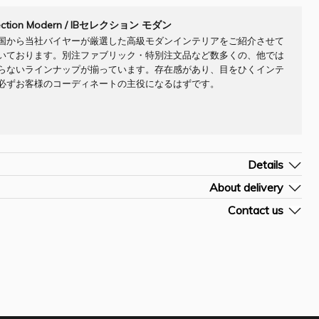
lection Modern / IBセレクション モダン
国から当社バイヤーが厳選した高級モダンインテリアをご紹介させて
いております。別注ファブリック・特別注文品など数多くの、他では
らないラインナップが揃っています。存在感があり、目をひくインテ
必ずお客様のコーディネートの主役になるはずです。
Details
Company] IBセレクション モダン
About delivery
材] LED付・ジュエル ヒーター付
細はお問合せ下さい。
Contact us
/H (cm)] W120 D33 H105
別途お見積もりになります。お問合せ下さい。

お問合せフォームを開く
]MTP5034IB
ォームに商品[お問合せN0]をご入力頂きますようお願い申しあげます。