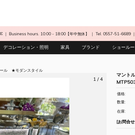
CE
｜ Business hours. 10:00 - 18:00【年中無休】
｜ Tel. 0557-51-6689
デコレーション・照明
家具
ブランド
ショールー
ール
モダンスタイル
マントル
1 / 4
MTP503
価格:
数量:
在庫:
[お問合せN