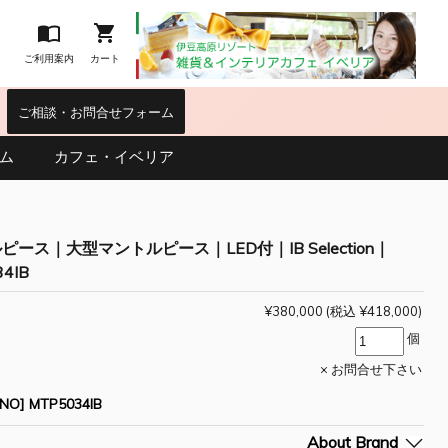


ご利用案内
カート
｜
ご相談・お問合せフォーム
ム
カフェ・イベリア
ピース｜大型マントルピース｜LED付｜IB Selection｜
4IB
¥380,000
(税込 ¥418,000)
個
× お問合せ下さい
O] MTP5034IB
About Brand