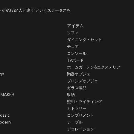
が変わる“人と違う”というステータスを
アイテム
ソファ
ダイニング・セット
チェア
コンソール
TVボード
ホームガーデン&エクステリア
gn
陶器オブジェ
ブロンズオブジェ
ガラス製品
 MAKER
収納
照明・ライティング
カトラリー
assic
コンプリメント
odern
テーブル
デコレーション