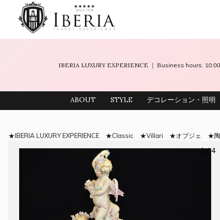
IBERIA LUXURY EXPERIENCE
｜ Business hours. 10
ABOUT
STYLE
デコレーション・照明
IBERIA LUXURY EXPERIENCE
Classic
Villari
オブジェ
1 / 4