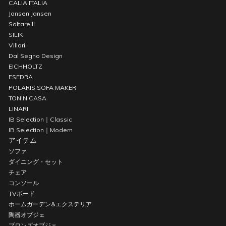
CALIA ITALIA
Jansen Jansen
Saltarelli
SILIK
Villari
Dal Segno Design
EICHHOLTZ
ESEDRA
POLARIS SOFA MAKER
TONIN CASA
LINARI
IB Selection｜Classic
IB Selection｜Modern
アイテム
ソファ
ダイニング・セット
チェア
コンソール
TVボード
ホームガーデン&エクステリア
陶器オブジェ
ブロンズオブジェ