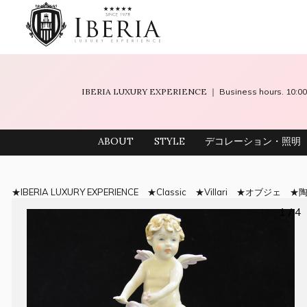
IBERIA LUXURY EXPERIENCE
｜ Business hours. 10
ABOUT
STYLE
デコレーション・照明
IBERIA LUXURY EXPERIENCE
Classic
Villari
オブジェ
1 / 4