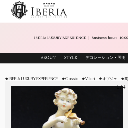
IBERIA LUXURY EXPERIENCE
｜ Business hours. 10
ABOUT
STYLE
デコレーション・照明
IBERIA LUXURY EXPERIENCE
Classic
Villari
オブジェ
1 / 4