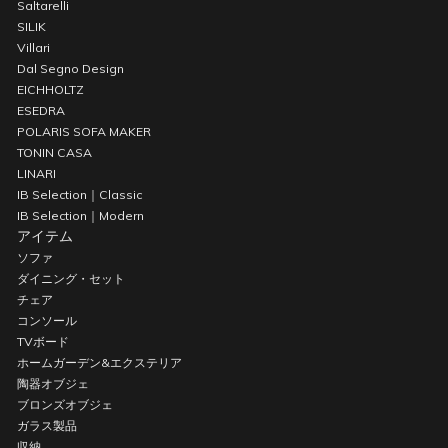
Saltarelli
SILIK
Villari
Dal Segno Design
EICHHOLTZ
ESEDRA
POLARIS SOFA MAKER
TONIN CASA
LINARI
IB Selection｜Classic
IB Selection｜Modern
アイテム
ソファ
ダイニング・セット
チェア
コンソール
TVボード
ホームガーデン&エクステリア
陶器オブジェ
ブロンズオブジェ
ガラス製品
収納