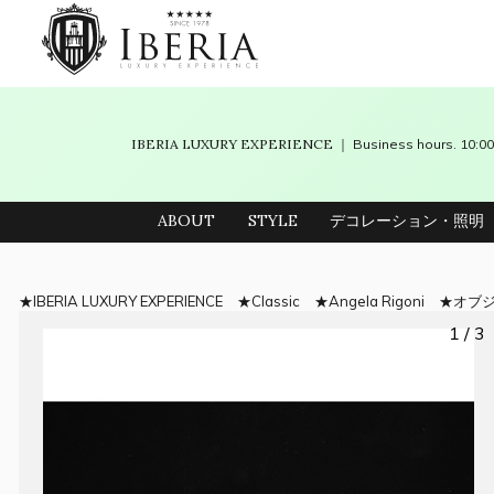
IBERIA LUXURY EXPERIENCE
｜ Business hours. 10
ABOUT
STYLE
デコレーション・照明
IBERIA LUXURY EXPERIENCE
Classic
Angela Rigoni
オブ
1 / 3