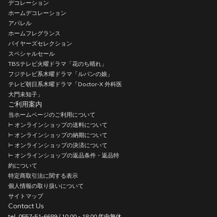
デコレーション
ホームデコレーション
アパレル
ホームフレグランス
バイヤーズセレクション
スペシャルセール
TBSテレビ火曜ドラマ「花のち晴れ」
フジテレビ系木曜ドラマ「ルパンの娘」
テレビ朝日系木曜ドラマ「Doctor-X 外科医
大門未知子」
ご利用案内
当ホームページのご利用について
⊢ オンラインショップの送料について
⊢ オンラインショップの納期について
⊢ オンラインショップの決済について
⊢ オンラインショップの返品条件・返品特
約について
特定商取引法に関する表示
個人情報の取り扱いについて
サイトマップ
Contact Us
tel. 0557-51-6689 / 10:00 - 18:00 年中無休