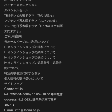
バイヤーズセレクション
スペシャルセール
TBSテレビ火曜ドラマ「花のち晴れ」
フジテレビ系木曜ドラマ「ルパンの娘」
テレビ朝日系木曜ドラマ「Doctor-X 外科医
大門未知子」
ご利用案内
当ホームページのご利用について
⊢ オンラインショップの送料について
⊢ オンラインショップの納期について
⊢ オンラインショップの決済について
⊢ オンラインショップの返品条件・返品特
約について
特定商取引法に関する表示
個人情報の取り扱いについて
サイトマップ
Contact Us
tel. 0557-51-6689 / 10:00 - 18:00 年中無休
address. 413-0231 静岡県伊東市富戸
1024-1
E-mail.
info@iberia.co.jp