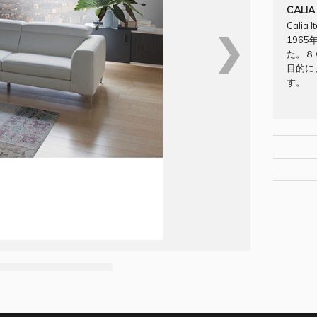
CALIA
Calia
❯
196
た。８
目的に
す。
[Brand/C
[原産国] 
納期：お
[材質・素
配送料：
[サイズ W/D
できます
[お問合せNO
[納期] 
お問合せフ
[配送料] ab