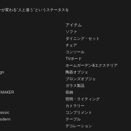
が変わる“人と違う”というステータスを
アイテム
ソファ
ダイニング・セット
チェア
コンソール
TVボード
ホームガーデン&エクステリア
gn
陶器オブジェ
ブロンズオブジェ
ガラス製品
 MAKER
収納
照明・ライティング
カトラリー
assic
コンプリメント
odern
テーブル
デコレーション