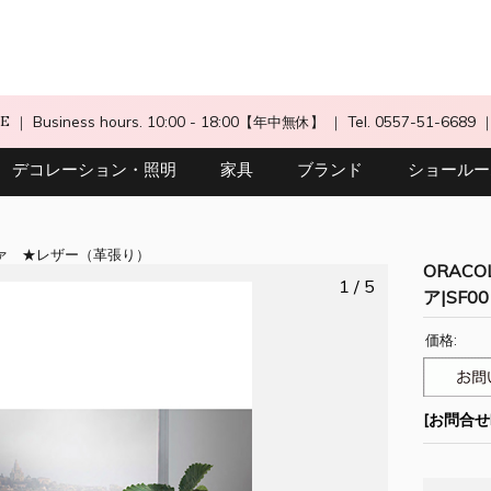
CE
｜ Business hours. 10:00 - 18:00【年中無休】
｜ Tel. 0557-51-6689
デコレーション・照明
家具
ブランド
ショールー
ァ
レザー（革張り）
ORACO
1 / 5
ア|SF00
価格:
[お問合せN