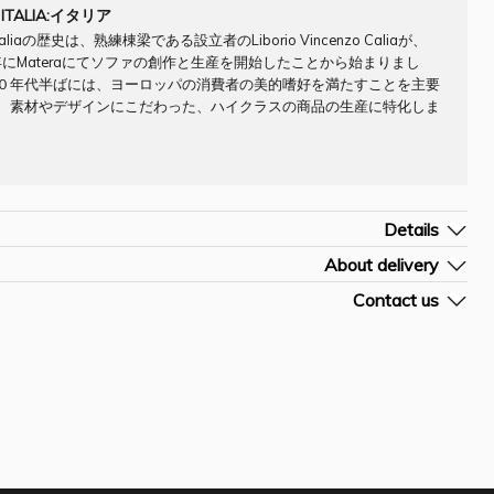
 ITALIA:イタリア
 Italiaの歴史は、熟練棟梁である設立者のLiborio Vincenzo Caliaが、
5年にMateraにてソファの創作と生産を開始したことから始まりまし
０年代半ばには、ヨーロッパの消費者の美的嗜好を満たすことを主要
、素材やデザインにこだわった、ハイクラスの商品の生産に特化しま
Details
ompany] CALIA
About delivery
イタリア
よその納期です。詳細はお問合せ下さい。
Contact us
材]
およその配送料です。決済前のご購入手続き画面にて確定送料のご確認が

お問合せフォームを開く
/H (cm)] 270 100/224 76~99/44
。
] SF0018CLA
ご入金確認後約7-10営業日
ォームに商品[お問合せN0]をご入力頂きますようお願い申しあげます。
out ¥16000 - ¥29000