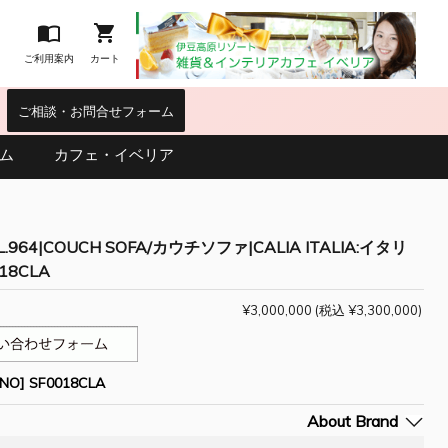


ご利用案内
カート
｜
ご相談・お問合せフォーム
ム
カフェ・イベリア
L.964|COUCH SOFA/カウチソファ|CALIA ITALIA:イタリ
18CLA
¥3,000,000
(税込 ¥3,300,000)
O] SF0018CLA
About Brand