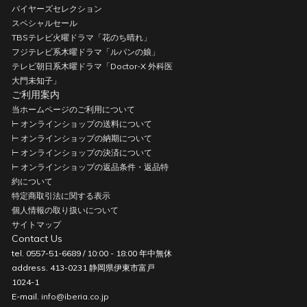
バイヤーズセレクション
スペシャルセール
TBSテレビ火曜ドラマ「花のち晴れ」
フジテレビ系木曜ドラマ「ルパンの娘」
テレビ朝日系木曜ドラマ「Doctor-X 外科医
大門未知子」
ご利用案内
当ホームページのご利用について
⊢ オンラインショップの送料について
⊢ オンラインショップの納期について
⊢ オンラインショップの決済について
⊢ オンラインショップの返品条件・返品特
約について
特定商取引法に関する表示
個人情報の取り扱いについて
サイトマップ
Contact Us
tel. 0557-51-6689 / 10:00 - 18:00 年中無休
address. 413-0231 静岡県伊東市富戸
1024-1
E-mail.
info@iberia.co.jp