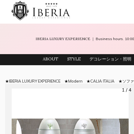
IBERIA LUXURY EXPERIENCE
｜ Business hours. 10
ABOUT
STYLE
デコレーション・照明
IBERIA LUXURY EXPERIENCE
Modern
CALIA ITALIA
ソフ
1 / 4