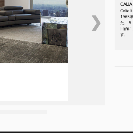
CALIA
Calia
❯
196
た。８
目的に
す。
[Brand/C
[原産国] 
納期：お
[材質・素
配送料：
[サイズ W/D
できます
[お問合せNO
[納期] 
お問合せフ
[配送料] ab