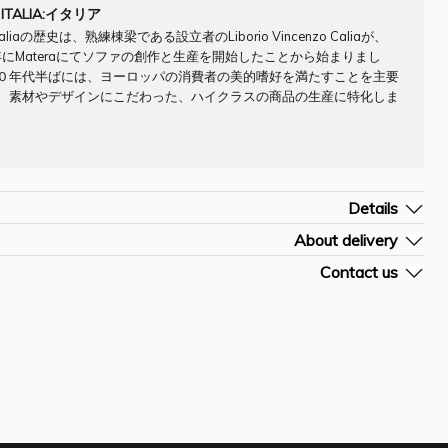
 ITALIA:イタリア
 Italiaの歴史は、熟練棟梁である設立者のLiborio Vincenzo Caliaが、
5年にMateraにてソファの創作と生産を開始したことから始まりまし
０年代半ばには、ヨーロッパの消費者の美的嗜好を満たすことを主要
、素材やデザインにこだわった、ハイクラスの商品の生産に特化しま
Details
ompany] CALIA
About delivery
イタリア
よその納期です。詳細はお問合せ下さい。
Contact us
材]
およその配送料です。決済前のご購入手続き画面にて確定送料のご確認が

お問合せフォームを開く
/H (cm)]296 107~154 67~95/42
。
] SF0026CLA
ご入金確認後約7-10営業日
ォームに商品[お問合せN0]をご入力頂きますようお願い申しあげます。
out ¥16000 - ¥29000