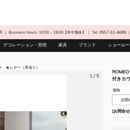
CE
｜ Business hours. 10:00 - 18:00【年中無休】
｜ Tel. 0557-51-6689
デコレーション・照明
家具
ブランド
ショールー
ァ
レザー（革張り）
ROMEO
1 / 5
付きカウチ
価格:
[お問合せN