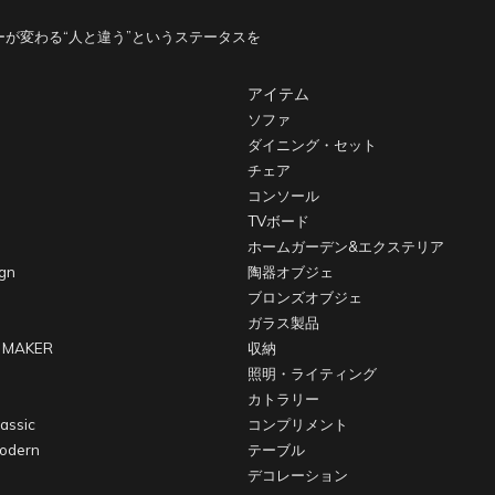
が変わる“人と違う”というステータスを
アイテム
ソファ
ダイニング・セット
チェア
コンソール
TVボード
ホームガーデン&エクステリア
gn
陶器オブジェ
ブロンズオブジェ
ガラス製品
 MAKER
収納
照明・ライティング
カトラリー
assic
コンプリメント
odern
テーブル
デコレーション