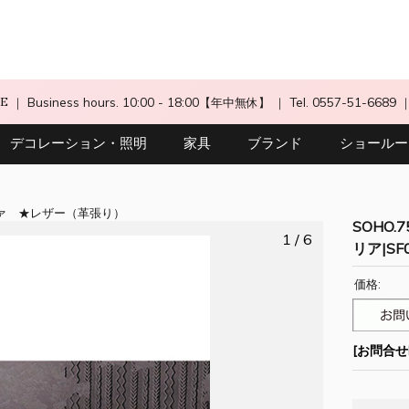
CE
｜ Business hours. 10:00 - 18:00【年中無休】
｜ Tel. 0557-51-6689
デコレーション・照明
家具
ブランド
ショールー
ァ
レザー（革張り）
SOHO.7
1 / 6
リア|SF
価格:
[お問合せN