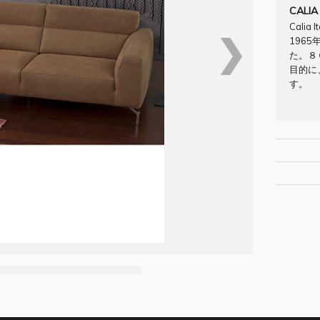
CALIA
Calia
❯
196
た。８
目的に
す。
[Brand/C
[原産国] 
納期：お
[材質・素
配送料：
[サイズ W/D
できます
[お問合せNO
[納期] 
お問合せフ
[配送料] ab