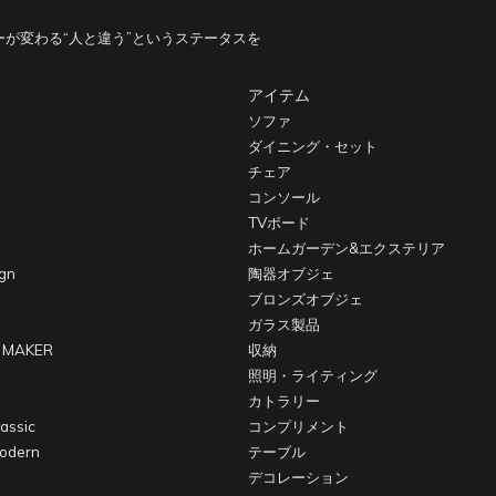
が変わる“人と違う”というステータスを
アイテム
ソファ
ダイニング・セット
チェア
コンソール
TVボード
ホームガーデン&エクステリア
gn
陶器オブジェ
ブロンズオブジェ
ガラス製品
 MAKER
収納
照明・ライティング
カトラリー
assic
コンプリメント
odern
テーブル
デコレーション