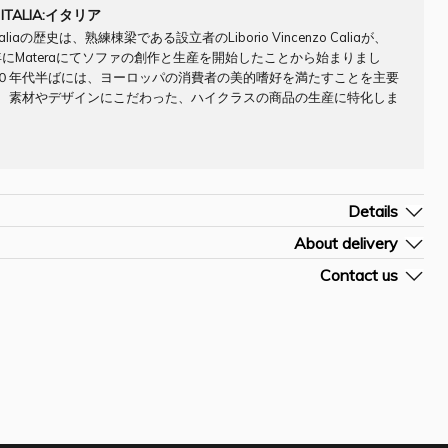
 ITALIA:イタリア
 Italiaの歴史は、熟練棟梁である設立者のLiborio Vincenzo Caliaが、
5年にMateraにてソファの創作と生産を開始したことから始まりまし
０年代半ばには、ヨーロッパの消費者の美的嗜好を満たすことを主要
、素材やデザインにこだわった、ハイクラスの商品の生産に特化しま
Details
ompany] CALIA
About delivery
イタリア
よその納期です。詳細はお問合せ下さい。
Contact us
材]
およその配送料です。決済前のご購入手続き画面にて確定送料のご確認が

お問合せフォームを開く
/H (cm)]176 95 82/43
。
] SF0031CLA
ご入金確認後約7-10営業日
ォームに商品[お問合せN0]をご入力頂きますようお願い申しあげます。
out ¥16000 - ¥29000