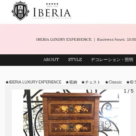
IBERIA LUXURY EXPERIENCE
｜ Business hours. 10
ABOUT
STYLE
デコレーション・照明
IBERIA LUXURY EXPERIENCE
収納
チェスト
Classic
IB 
1 / 5