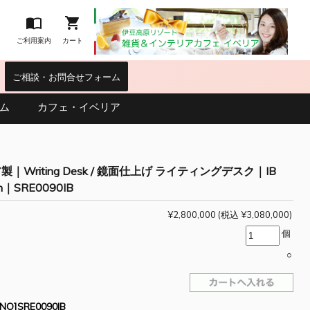


ご利用案内
カート
｜
ご相談・お問合せフォーム
ム
カフェ・イベリア
｜Writing Desk / 鏡面仕上げ ライティングデスク｜IB
ion｜SRE0090IB
¥2,800,000
(税込 ¥3,080,000)
個
○
O]SRE0090IB