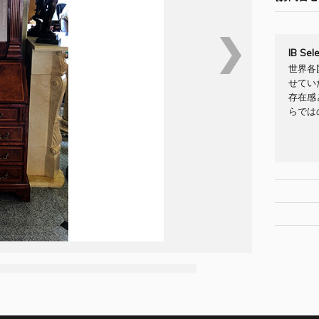
❯
IB Se
世界各
せてい
存在感
らでは
[Brand/C
[原産国] 
納期：お
[材質・素
配送料：
[色・タイ
できます
[お問合せNO
[サイズ W/D
[納期] 
お問合せフ
IBセレ
[配送料] ab
イタリア
奥には細