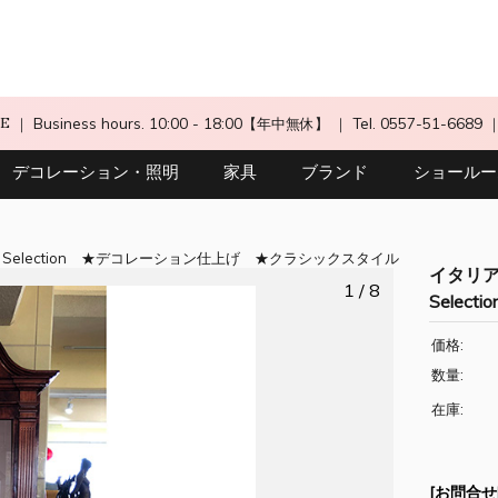
CE
｜ Business hours. 10:00 - 18:00【年中無休】
｜ Tel. 0557-51-6689
デコレーション・照明
家具
ブランド
ショールー
 Selection
デコレーション仕上げ
クラシックスタイル
イタリア製
1 / 8
Select
価格:
数量:
在庫:
[お問合せN