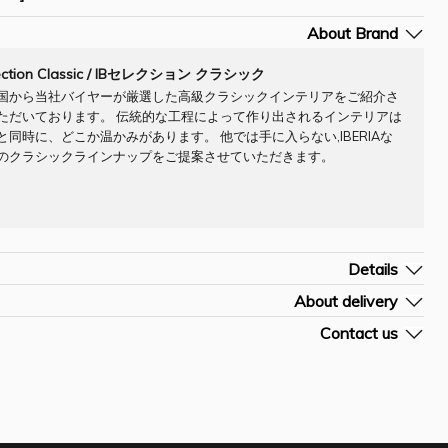
About Brand
lection Classic / IBセレクション クラシック
国から当社バイヤーが厳選した高級クラシックインテリアをご紹介さ
ただいております。 伝統的な工程によって作り出されるインテリアは
と同時に、どこか温かみがあります。 他では手に入らない,IBERIAな
のクラシックラインナップをご提案させていただきます。
Details
ompany]
About delivery
イタリア
よその納期です。詳細はお問合せ下さい。
Contact us
材]木製
およその配送料です。決済前のご購入手続き画面にて確定送料のご確認が

お問合せフォームを開く
プ] ブラウン
。
] SRE0090IB
/H (cm)] W70.3 D48.2 H204.2
ご入金確認後約7-10営業日
ォームに商品[お問合せN0]をご入力頂きますようお願い申しあげます。
クション収納付きライティングデスクとなります。
out ¥16000-¥29000
職人の手で彫刻されたライティングデスクとなります、正面強化ガラスの
部まで拘りの見える収納スペースがございます。クラシックは勿論、アン