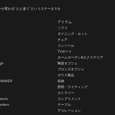
ティーク
が変わる“人と違う”というステータスを
アイテム
ソファ
ダイニング・セット
チェア
コンソール
TVボード
ホームガーデン&エクステリア
gn
陶器オブジェ
ブロンズオブジェ
ガラス製品
 MAKER
収納
照明・ライティング
カトラリー
assic
コンプリメント
odern
テーブル
デコレーション