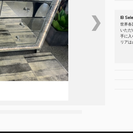
❯
IB Se
世界各
いただ
手に入
リアは
[Brand/
[サイズ W/D
納期：お
[素材] ミ
配送料：
"全面ミ
[お問合せNO
インテリ
お問合せフ
は、細か