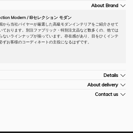
About Brand
lection Modern / IBセレクション モダン
国から当社バイヤーが厳選した高級モダンインテリアをご紹介させて
いております。別注ファブリック・特別注文品など数多くの、他では
らないラインナップが揃っています。存在感があり、目をひくインテ
必ずお客様のコーディネートの主役になるはずです。
Details
Company] IBセレクション モダン
About delivery
/H (cm)] W150 D40 H80
よその納期です。詳細はお問合せ下さい。
Contact us
ラー
別途お見積もりになります。お問合せ下さい。

お問合せフォームを開く
ラーになっており、モダンなお部屋にピッタリです。 また、鏡面仕上げの
]SRE5035IB
アとも、 とても相性のいいインテリアとなっております。 こちらの商品
ォームに商品[お問合せN0]をご入力頂きますようお願い申しあげます。
い傷等がある難あり商品になっております。ご了承下さいませ"