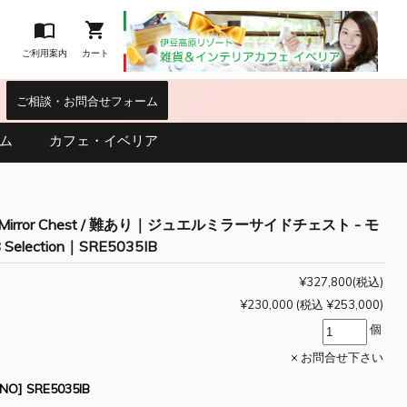


ご利用案内
カート
｜
ご相談・お問合せフォーム
ム
カフェ・イベリア
n Mirror Chest / 難あり｜ジュエルミラーサイドチェスト - モ
Selection｜SRE5035IB
¥327,800
(税込)
¥230,000
(税込 ¥253,000)
個
× お問合せ下さい
O] SRE5035IB