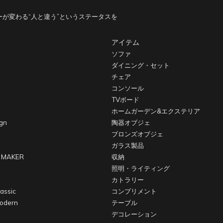
が変わる“人と違う”というステータスを
アイテム
ソファ
ダイニング・セット
チェア
コンソール
TVボード
ホームガーデン&エクステリア
gn
陶器オブジェ
ブロンズオブジェ
ガラス製品
 MAKER
収納
照明・ライティング
カトラリー
assic
コンプリメント
odern
テーブル
デコレーション