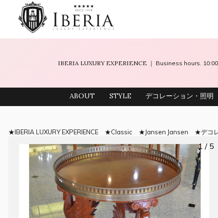
IBERIA LUXURY EXPERIENCE
｜ Business hours. 10
ABOUT
STYLE
デコレーション・照明
IBERIA LUXURY EXPERIENCE
Classic
Jansen Jansen
デコ
1 / 5