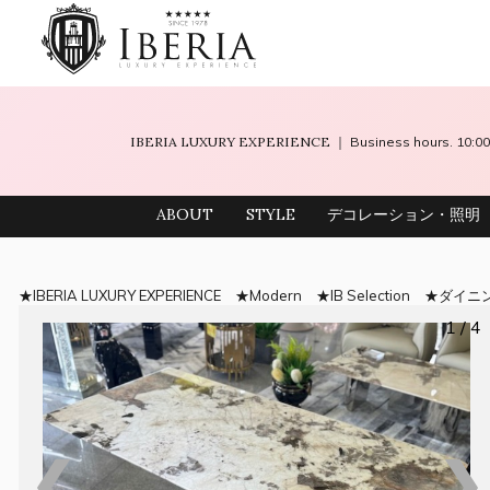
IBERIA LUXURY EXPERIENCE
｜ Business hours. 10
ABOUT
STYLE
デコレーション・照明
IBERIA LUXURY EXPERIENCE
Modern
IB Selection
ダイニ
1 / 4
❮
❯