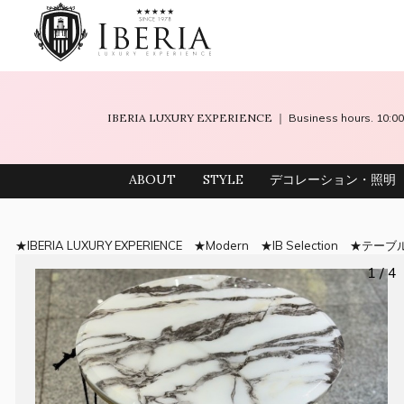
IBERIA LUXURY EXPERIENCE
｜ Business hours. 10
ABOUT
STYLE
デコレーション・照明
IBERIA LUXURY EXPERIENCE
Modern
IB Selection
テーブ
1 / 4