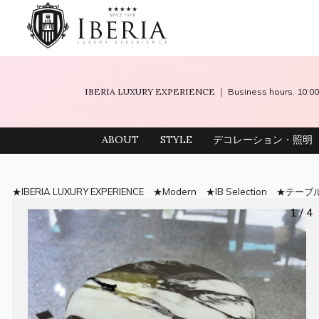
IBERIA LUXURY EXPERIENCE
｜ Business hours. 10
ABOUT
STYLE
デコレーション・照明
IBERIA LUXURY EXPERIENCE
Modern
IB Selection
テーブ
1 / 4